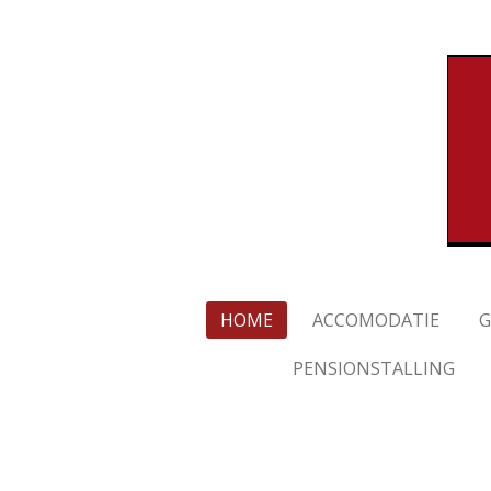
Ga
direct
naar
de
hoofdinhoud
HOME
ACCOMODATIE
G
PENSIONSTALLING