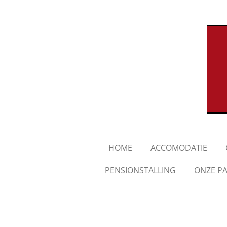
Ga
direct
naar
de
hoofdinhoud
HOME
ACCOMODATIE
PENSIONSTALLING
ONZE PA