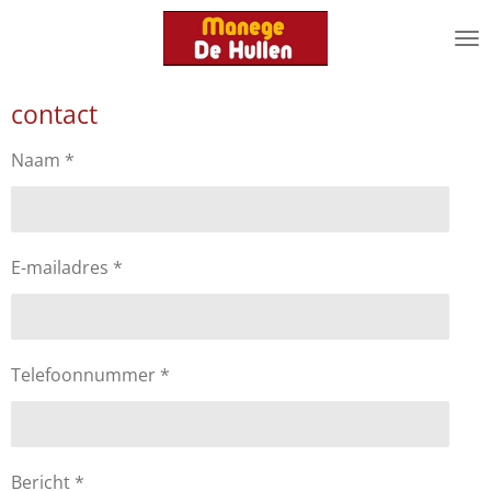
Ga
direct
naar
de
contact
hoofdinhoud
Naam *
E-mailadres *
Telefoonnummer *
Bericht *