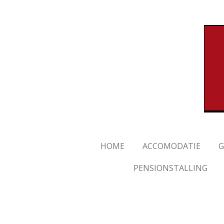
Ga
direct
naar
de
hoofdinhoud
HOME
ACCOMODATIE
G
PENSIONSTALLING